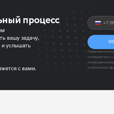
ьный процесс
им
ть вашу задачу,
ОС
 и услышать
Нажимая кнопку 
соглашаетесь с
конфиденциаль
и
публичной оф
яжется с вами.